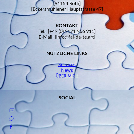
[91154 Roth]
[Eckersmühlener Hauptstrasse 47]
KONTAKT
Tel.: [+49 (0) 9171 966 911]
E-Mail: [info@fai-da-te.art]
NÜTZLICHE LINKS
Services
News
ÜBER MICH
SOCIAL