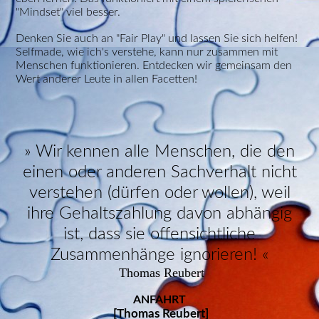
"Mindset" viel besser.
Denken Sie auch an "Fair Play" und lassen Sie sich helfen!
Selfmade, wie ich's verstehe, kann nur zusammen mit
Menschen funktionieren. Entdecken wir gemeinsam den
Wert anderer Leute in allen Facetten!
» Wir kennen alle Menschen, die den
einen oder anderen Sachverhalt nicht
verstehen (dürfen oder wollen), weil
ihre Gehaltszahlung davon abhängig
ist, dass sie offensichtliche
Zusammenhänge ignorieren! «
Thomas Reubert
ANFAHRT
[Thomas Reubert]