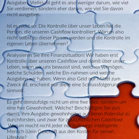
Ausgaben. Vielleicht geht es also weniger darum, wie viel
Sie verdienen, sondern eher darum, wie viel Sie davon
nicht ausgeben.
Ist es nicht so: Die Kontrolle über unser Leben hat die
Person, die unseren Cashflow kontrolliert. Warum also
nicht selbst zu dieser Person werden und die Kontrolle im
eigenen Leben übernehmen?
Analysieren Sie Ihre Finanzsituation! Wir haben erst
Kontrolle über unseren Cashflow und damit über unser
Leben, wenn wir uns bewusst sind, welches Vermögen,
welche Schulden, welche Ein-nahmen und welche
Ausgaben wir haben. Wenn also Geld nur Mittel zum
Zweck ist, erscheint nur diese eine Schlussfolgerung
sinnvoll.
Es geht demzufolge nicht um eine fixe Idee, sondern um
eine fixe Gewohnheit. Welche? Beschäftigen Sie sich
damit, Ihre Ausgabe-gewohnheiten auf deren Potenzial zu
durchforsten, und zwar für zusätzlichlichen Cashflow!
Warum macht nicht jeder nur halbwegs intelligente
Mensch (s)ein Geschäft aus den Kosten für seinen
Lifestyle?