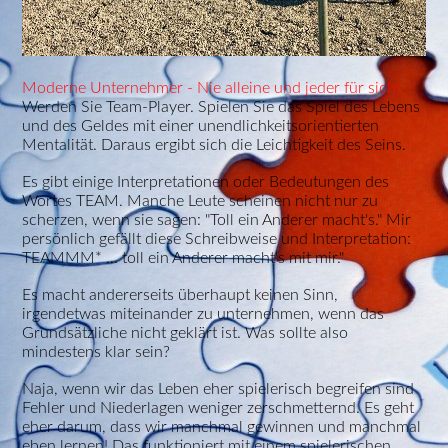
Moderne Unternehmer - Nie alleine und jeder für sich!
Werden Sie Team-Player. Spielen Sie das Spiel des Lebens
und des Geldes mit einer unendlichkeitsorientierten
Mentalität. Daraus ergibt sich die Leichtigkeit des Seins.
Es gibt einige Interpretationen oder Bedeutungen des
Wortes TEAM. Manche Leute scheinen nicht nur zu
scherzen, wenn sie sagen: "Toll ein Anderer macht's." Mir
persönlich gefällt diese Schreibweise und Interpretation:
TEAMMM* ... toll ein Anderer macht's mit mir."
Es macht andererseits überhaupt keinen Sinn,
irgendetwas miteinander zu unternehmen, wenn das
Grundsätzliche nicht geklärt ist. Was sollte also
mindestens klar sein?
Naja, wenn wir das Leben eher spielerisch begreifen sind
Fehler und Niederlagen weniger zerschmetternd. Es geht
eher darum, dass wir manchmal gewinnen und manchmal
eben lernen! Das funktioniert mit einem spielerischen