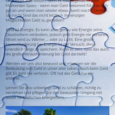
Geld muss also fließen, denn es macht genau in zwei
Momenten Spass - wenn man Geld bekommt fühlt es sich
gut an und wenn
man wieder etwas damit macht. Denken
Sie nach! Sind das nicht letztlich die einzigen
Möglichkeiten Geld zu genießen?
Geld ist Energie. Es kann also, genau wie Energie seine
Daseinsform verändern, jedoch geht Energie nie verloren.
Strom wird zu Wärme ... oder zu Licht. Eine große
Herausforderung bei Energie ist der Versuch, diese
unendlich lange zu speichern. Kann es sein, dass das auch
die große Herausforderung bei Geld darstellt?
Werden wir uns also bewusst und erkennen wir die
Bedeutung von Geld in unser aller Leben. Auch beim Geld
gilt: Es geht nie verloren. Oft hat das Geld nur ein
anderer.
Lernen Sie also unbedingt Geld zu schätzen, richtig zu
verstehen und pflegen Sie den bewussten Umgang mit
dieser fantastischen Energieform.