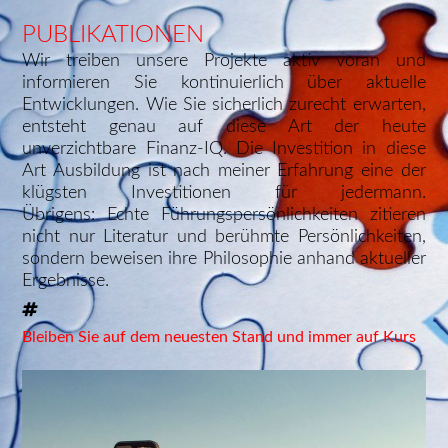
PUBLIKATIONEN
Wir treiben unsere Projekte aktiv voran und
informieren Sie kontinuierlich über aktuelle
Entwicklungen. Wie Sie sicherlich zurecht erwarten,
entsteht genau auf diese Art der heute
unverzichtbare Finanz-IQ. Die Investition in diese
Art Ausbildung ist nach meiner Erfahrung eine der
klügsten Investitionen für jedermann.
Übrigens: Echte Führungspersönlichkeiten zitieren
nicht nur Literatur und berühmte Persönlichkeiten,
sondern beweisen ihre Philosophie anhand aktueller
Ergebnisse.
Bleiben Sie auf dem neuesten Stand und immer auf Kurs