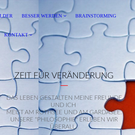
LDER
BESSER WERDEN
BRAINSTORMING
KONTAKT
ZEIT FÜR VERÄNDERUNG
—
DAS LEBEN GESTALTEN MEINE FREUNDE
UND ICH
MEIST AM ROTHSEE UND AM GARDASEE.
UNSERE "PHILOSOPHIE" ERLEBEN WIR
ÜBERALL.