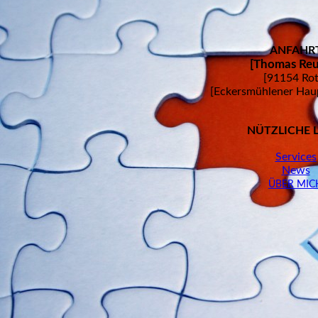
ANFAHR
[Thomas Reu
[91154 Rot
[Eckersmühlener Haup
NÜTZLICHE 
Services
News
ÜBER MIC