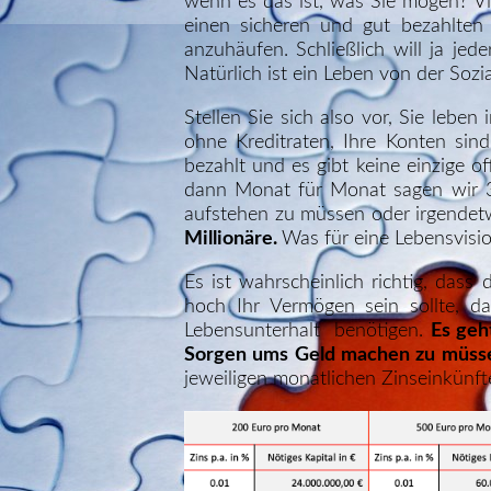
wenn es das ist, was Sie mögen? Vi
einen sicheren und gut bezahlten
anzuhäufen. Schließlich will ja je
Natürlich ist ein Leben von der Sozi
Stellen Sie sich also vor, Sie lebe
ohne Kreditraten, Ihre Konten sin
bezahlt und es gibt keine einzige o
dann Monat für Monat sagen wir 3.
aufstehen zu müssen oder irgendet
Millionäre.
Was für eine Lebensvisio
Es ist wahrscheinlich richtig, dass
hoch Ihr Vermögen sein sollte, da
Lebensunterhalt benötigen.
Es geh
Sorgen ums Geld machen zu müss
jeweiligen monatlichen Zinseinkünfte