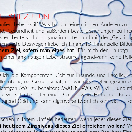
T STIL ZU TUN.
formuliert Lebensstil? Was hat das eine mit dem Anderen zu t
d, Gesundheit und außerdem beste Beziehungen zu Freu
en Leute voll und ganz in mitten und mit der „Geiz ist g
mrausch. Deswegen liebe ich Finanz-IQ. Finanzielle Bildu
em Ziel, sofern man eines hat.
Für mich der Hauptgrun
einer langfristigen Lebensträume, irgendwann keine Roll
islich die Komponenten: Zeit für Freunde und Familie, 
lle Intelligenz, Gemeinschaft mit wichtigen, gleichgesinnt
 wichtigen „Ws“ zu behalten: „WANN, WO, WIE VIEL und m
rwirtschaften, der einen Cashflow in Höhe der Kosten 
nügend Geld und kann eigenverantwortlich sehr viel zu se
schen in Ihrem Umfeld bedeuten, wenn jeder dieses Zie
 heutigem Zinsniveau dieses Ziel erreichen wollen?
Wa