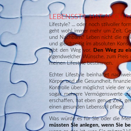
LEBENSSTIL HAT AUCH MI
Lifestyle? ... oder noch stilvoller 
geht wohl immer mehr um Zeit, Gel
und Nachbarn? Leben nicht die meist
und gleichzeitig im absoluten Konsu
gibt den Weg vor.
Den Weg zu ein
irgendwelcher Wünsche, zum Preis m
meinen Lifestyle bestimmen.
Echter Lifestyle beinhaltet nachwe
Körper und die Gesundheit, finanzie
Kontrolle über möglichst viele der
sogar mehrere Vermögenswerte zu e
erschaffen, hat eben genug Zeit, ge
einen gesunden Lebensstil pflegt.
Was würde es für Sie oder die Men
müssten Sie anlegen, wenn Sie bei