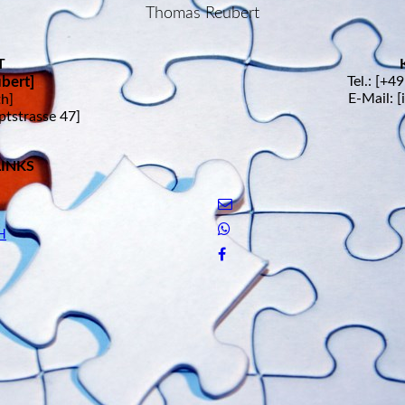
Thomas Reubert
T
bert]
Tel.: [+4
E-Mail: [
h]
tstrasse 47]
LINKS
H