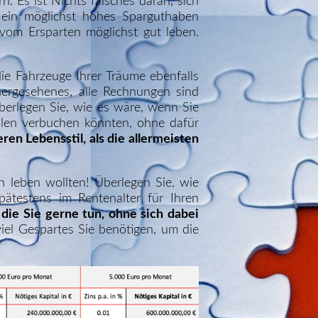
 Es ist Nichts falsches daran, sich
 ein möglichst hohes Sparguthaben
 vom Ersparten möglichst gut leben.
die Fahrzeuge Ihrer Träume ebenfalls
hergesehenes, alle Rechnungen sind
überlegen Sie, wie es wäre, wenn Sie
llen verbuchen könnten, ohne dafür
en Lebensstil, als die allermeisten
en leben wollten! Überlegen Sie, wie
pätestens im Rentenalter für Ihren
, die Sie gerne tun, ohne sich dabei
viel Gespartes Sie benötigen, um die