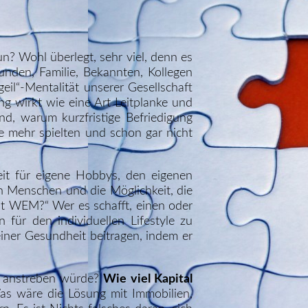
un? Wohl überlegt, sehr viel, denn es
nden, Familie, Bekannten, Kollegen
eil“-Mentalität unserer Gesellschaft
ng wirkt wie eine Art Leitplanke und
d, warum kurzfristige Befriedigung
e mehr spielten und schon gar nicht
Zeit für eigene Hobbys, den eigenen
en Menschen und die Möglichkeit, die
it WEM?“ Wer es schafft, einen oder
für den individuellen Lifestyle zu
iner Gesundheit beitragen, indem er
l anstreben würde?
Wie viel Kapital
s wäre die Lösung mit Immobilien,