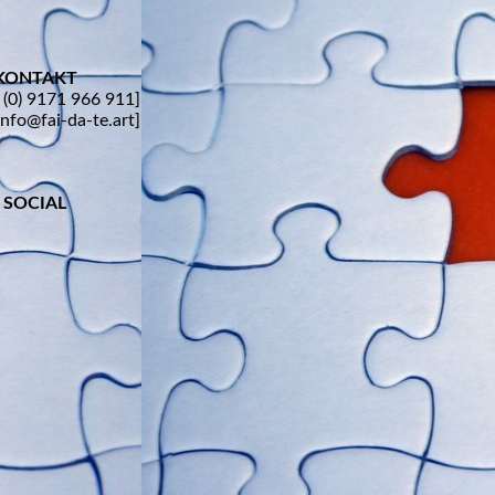
KONTAKT
9 (0) 9171 966 911]
info@fai-da-te.art]
SOCIAL