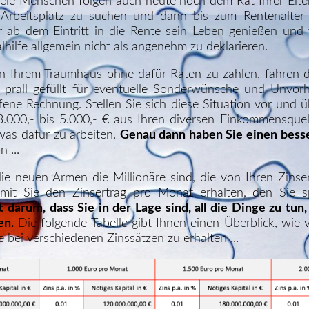
ele
Menschen folgen auch heute noch dem Rat Ihrer Eltern.
 Arbeitsplatz zu suchen und dann bis zum Rentenalter
der ab dem Eintritt in die Rente sein Leben genießen und
alhilfe allgemein nicht als angenehm zu deklarieren.
n in Ihrem Traumhaus ohne dafür Raten zu zahlen, fahren 
d prall gefüllt für eventuelle Sonderwünsche und Unvor
ffene
Rechnung. Stellen Sie sich diese Situation vor und 
000,- bis 5.000,- € aus Ihren diversen Einkommensque
was dafür zu arbeiten.
Genau dann haben Sie einen besser
n ...
 die neuen Armen die Millionäre sind, die von Ihren Zins
mit Sie den Zinsertrag pro Monat erhalten, den Sie s
t darum, dass Sie in der Lage sind, all die Dinge zu tun
en.
Die folgende Tabelle gibt Ihnen einen Überblick, wie 
 bei verschiedenen Zinssätzen zu erhalten ...